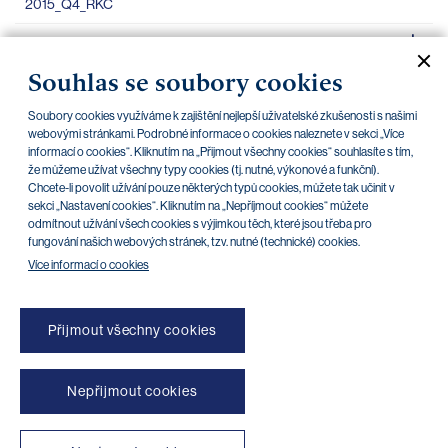
2015_Q4_RKC
Informace o bance podle narizeni (EU) 575
25.08.2016
2015_Q4_RKC
Souhlas se soubory cookies
Informace o bance podle narizeni (EU) 575
25.08.2016
Soubory cookies využíváme k zajištění nejlepší uživatelské zkušenosti s našimi
webovými stránkami. Podrobné informace o cookies naleznete v sekci „Více
2016_Q1_RKC
informací o cookies“. Kliknutím na „Přijmout všechny cookies“ souhlasíte s tím,
že můžeme užívat všechny typy cookies (tj. nutné, výkonové a funkční).
Chcete-li povolit užívání pouze některých typů cookies, můžete tak učinit v
sekci „Nastavení cookies“. Kliknutím na „Nepříjmout cookies“ můžete
odmítnout užívání všech cookies s výjimkou těch, které jsou třeba pro
«
»
1
2
3
fungování našich webových stránek, tzv. nutné (technické) cookies.
Více informací o cookies
Přijmout všechny cookies
Nepřijmout cookies
NONSTOP blokace platebních karet (+420) 222 244 266
NONSTOP blokace internetového bankovnictví (+420) 224 175 901