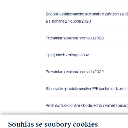
Žádost kvalifikovaného akcionáře o zařazení zále
a.s. konané 27. dubna 2023
Pozvánka na valnou hromadu 2023
Úplný návrh změny stanov
Pozvánka na valnou hromadu 2022
Stanovisko představenstva PPF banky a.s. k proti
Protinávrh akcionáře k bodu jednání valné hroma
Souhlas se soubory cookies