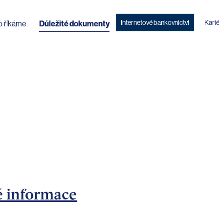
Internetové bankovnictví
Kari
o říkáme
Důležité dokumenty
é informace