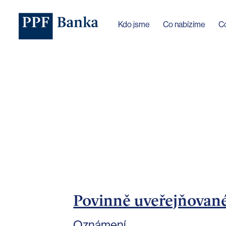
Jazyk webu byl změněn na češtinu
Kdo jsme
Co nabízíme
C
Povinně uveřejňovan
Oznámení