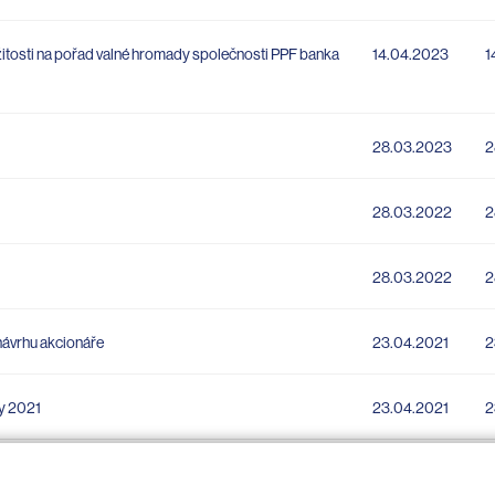
žitosti na pořad valné hromady společnosti PPF banka
14.04.2023
1
28.03.2023
2
28.03.2022
2
28.03.2022
2
návrhu akcionáře
23.04.2021
2
dy 2021
23.04.2021
2