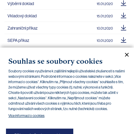
Výběrní doklad
16.01.2020
Vkladový doklad
15.01.2020
Zahraniční příkaz
10.01.2020
SEPA příkaz
10.01.2020
Příkaz ke zrušení účtu
10.01.2020
Souhlas se soubory cookies
Reklamace transakce z platební karty
10.11.2017
Soubory cookies využíváme k zajištění nejlepší uživatelské zkušenosti s našimi
webovými stránkami. Podrobné informace o cookies naleznete v sekci „Více
Vnitrobankovní cizoměnový příkaz
14.07.2014
informací o cookies“. Kliknutím na „Přijmout všechny cookies“ souhlasíte s tím,
že můžeme užívat všechny typy cookies (tj. nutné, výkonové a funkční).
Chcete-li povolit užívání pouze některých typů cookies, můžete tak učinit v
sekci „Nastavení cookies“. Kliknutím na „Nepříjmout cookies“ můžete
odmítnout užívání všech cookies s výjimkou těch, které jsou třeba pro
«
»
1
2
3
4
fungování našich webových stránek, tzv. nutné (technické) cookies.
Více informací o cookies