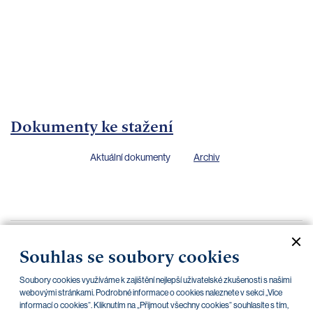
bankovnictví
Kariéra
Kontakty
Dokumenty ke stažení
Aktuální dokumenty
Archiv
Protokol o podání reklamace
30.11.2011
Souhlas se soubory cookies
Protokol o reklamaci transakce z platební karty
30.11.2011
Soubory cookies využíváme k zajištění nejlepší uživatelské zkušenosti s našimi
Protokol o podání reklamace
webovými stránkami. Podrobné informace o cookies naleznete v sekci „Více
30.11.2011
informací o cookies“. Kliknutím na „Přijmout všechny cookies“ souhlasíte s tím,