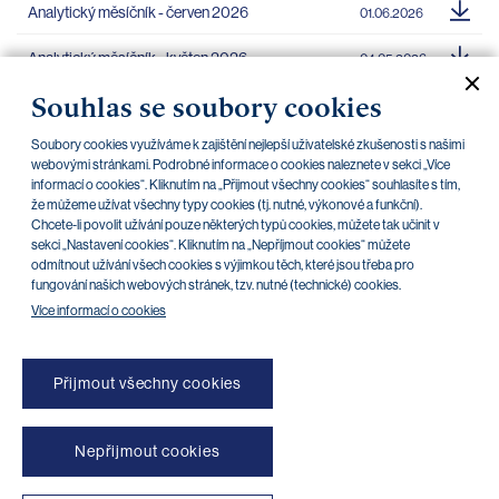
Analytický měsíčník - červen 2026
01.06.2026
Analytický měsíčník - květen 2026
04.05.2026
Souhlas se soubory cookies
Analytický měsíčník - duben 2026
01.04.2026
Soubory cookies využíváme k zajištění nejlepší uživatelské zkušenosti s našimi
Analytický měsíčník - březen 2026
02.03.2026
webovými stránkami. Podrobné informace o cookies naleznete v sekci „Více
informací o cookies“. Kliknutím na „Přijmout všechny cookies“ souhlasíte s tím,
Analytický měsíčník - únor 2026
02.02.2026
že můžeme užívat všechny typy cookies (tj. nutné, výkonové a funkční).
Chcete-li povolit užívání pouze některých typů cookies, můžete tak učinit v
Analytický měsíčník - leden 2026
05.01.2026
sekci „Nastavení cookies“. Kliknutím na „Nepříjmout cookies“ můžete
odmítnout užívání všech cookies s výjimkou těch, které jsou třeba pro
fungování našich webových stránek, tzv. nutné (technické) cookies.
Více informací o cookies
Přijmout všechny cookies
Nepřijmout cookies
NONSTOP blokace platebních karet (+420) 222 244 266
NONSTOP blokace internetového bankovnictví (+420) 224 175 901