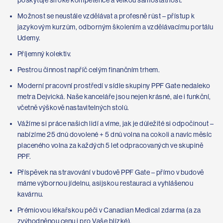
poskytuje široké kompetence a velkou samostatnost.
Možnost se neustále vzdělávat a profesně růst – přístup k
jazykovým kurzům, odborným školením a vzdělávacímu portálu
Udemy.
Příjemný kolektiv.
Pestrou činnost napříč celým finančním trhem.
Moderní pracovní prostředí v sídle skupiny PPF Gate nedaleko
metra Dejvická. Naše kanceláře jsou nejen krásné, ale i funkční,
včetně výškově nastavitelných stolů.
Vážíme si práce našich lidí a víme, jak je důležité si odpočinout –
nabízíme 25 dnů dovolené + 5 dnů volna na cokoli a navíc měsíc
placeného volna za každých 5 let odpracovaných ve skupině
PPF.
Příspěvek na stravování v budově PPF Gate – přímo v budově
máme výbornou jídelnu, asijskou restauraci a vyhlášenou
kavárnu.
Prémiovou lékařskou péči v Canadian Medical zdarma (a za
zvýhodněnou cenu i pro Vaše blízké).