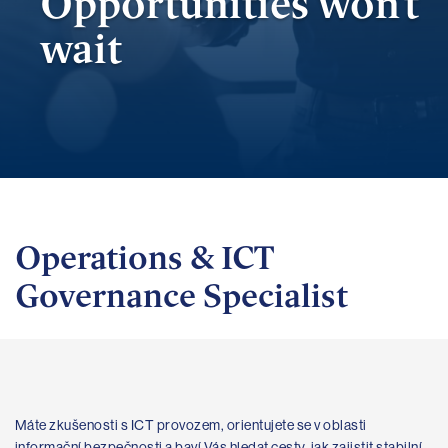
Opportunities won’t
wait
Operations & ICT
Governance Specialist
Máte zkušenosti s ICT provozem, orientujete se v oblasti
informační bezpečnosti a baví Vás hledat cesty, jak zajistit stabilní,