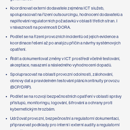
Koordinovat externí dodavatele zejména ICT služeb,
spolupracovat na řízení outsourcingu, hodnocení dodavatelů a
naplňování regulatorních požadavků v oblasti třetích stran. I
v návaznosti na povinnosti DORA.
Podílet se na řízení provozních incidentů od jejich evidence a
koordinace řešení až po analýzu příčin a návrhy systémových
opatření.
Řídit a dokumentovat změny v ICT prostředí včetně testování,
akceptace, nasazení a následného vyhodnocení dopadů.
Spolupracovat na oblasti provozní odolnosti, zálohování,
obnovy dat a pravidelném testování plánů kontinuity provozu
(BCP/DRP).
Podílet se na rozvoji bezpečnostních opatření v oblasti správy
přístupů, monitoringu, logování, šifrování a ochrany proti
kybernetickým hrozbám.
Udržovat provozní, bezpečnostní a regulatorní dokumentaci,
připravovat podklady pro interní i externí audity a regulatorní