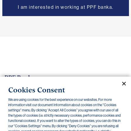
I am interested in working at PPF banka.
PPF Banka
Cookies Consent
Evropská 2690/17
We are using cookies for the best experience on our websites. For more
160 41 Praha 6
information visit our document Information about cookies on the "Cookies
Česká republika
settings" menu. By clicking “Accept All Cookies” you agree with our use of all
the types of cookies (i.e. strictly necessary cookies, performance cookies and
Show address on map
functional cookies). If you want to alter the types of cookies, you can do this in
our "Cookies Settings" menu. By clicking "Deny Cookies" you are refusing all