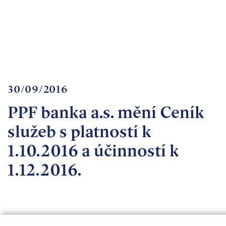
Important
documents
Internet
banking
Careers
Contacts
30/09/2016
PPF banka a.s. mění Ceník
služeb s platností k
1.10.2016 a účinností k
1.12.2016.