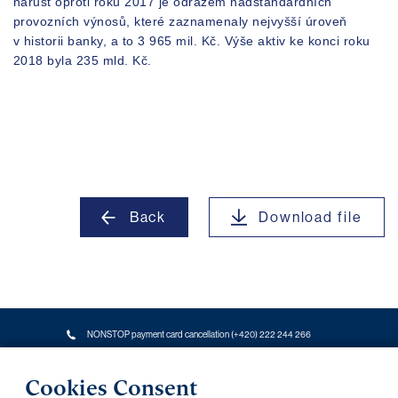
nárůst oproti roku 2017 je odrazem nadstandardních
provozních výnosů, které zaznamenaly nejvyšší úroveň
v historii banky, a to 3 965 mil. Kč. Výše aktiv ke konci roku
2018 byla 235 mld. Kč.
Back
Download file
NONSTOP payment card cancellation (+420) 222 244 266
NONSTOP internet banking cancellation (+420) 224 175 901
Transparent accounts
|
Third-party apps
|
Client API
|
Sitemap
|
Terms of use
|
Cookies
Cookies Consent
Copyright © 2026 PPF banka a. s.