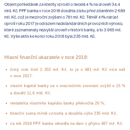
Objem pohledávek za klienty vzrostl o necelá 4 % na úroveň 34,4
mld. Kč. PPF banka v roce 2018 dosáhla zisku před zdaněním 2 689
mil. Kč, což je meziroční zvýšení o 781 mil. Kč. Téměř 41% nárůst
oproti roku 2017 je odrazem nadstandardních provozních výnosů,
které zaznamenaly nejvyšší úroveň v historii banky, a to 3 965 mil.
Kč. Výše aktiv ke konci roku 2018 byla 235 mld. Kč.
Hlavní finanční ukazatele v roce 2018:
čistý zisk činil 2 202 mil. Kč, to je o 681 mil. Kč více než
v roce 2017;
vlastní kapitál banky se v meziročním srovnání zvýšil o 15 %
a dosáhl 11,6 mld. Kč;
rentabilita vlastního kapitálu banky překročila 20 %;
bilanční suma mírně vzrostla a dosáhla výše 235 mld. Kč;
za rok 2018 PPF banka odvedla na dani z příjmu 487 mil. Kč;