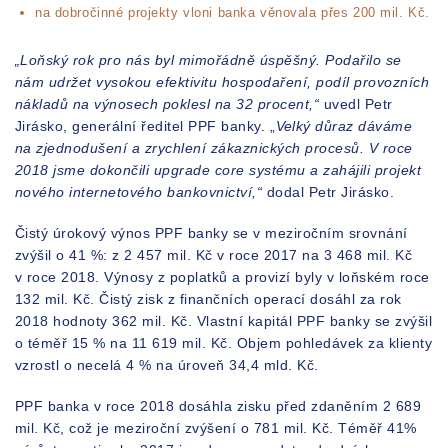
na dobročinné projekty vloni banka věnovala přes 200 mil. Kč.
„Loňský rok pro nás byl mimořádně úspěšný. Podařilo se
nám udržet vysokou efektivitu hospodaření, podíl provozních
nákladů na výnosech poklesl na 32 procent,“
uvedl Petr
Jirásko, generální ředitel PPF banky. „
Velký důraz dáváme
na zjednodušení a zrychlení zákaznických procesů. V roce
2018 jsme dokončili upgrade core systému a zahájili projekt
nového internetového bankovnictví,“
dodal Petr Jirásko.
Čistý úrokový výnos PPF banky se v meziročním srovnání
zvýšil o 41 %: z 2 457 mil. Kč v roce 2017 na 3 468 mil. Kč
v roce 2018. Výnosy z poplatků a provizí byly v loňském roce
132 mil. Kč. Čistý zisk z finančních operací dosáhl za rok
2018 hodnoty 362 mil. Kč. Vlastní kapitál PPF banky se zvýšil
o téměř 15 % na 11 619 mil. Kč. Objem pohledávek za klienty
vzrostl o necelá 4 % na úroveň 34,4 mld. Kč.
PPF banka v roce 2018 dosáhla zisku před zdaněním 2 689
mil. Kč, což je meziroční zvýšení o 781 mil. Kč. Téměř 41%