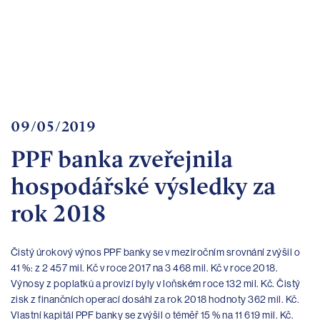
Important
documents
Internet
banking
Careers
Contacts
09/05/2019
PPF banka zveřejnila
hospodářské výsledky za
rok 2018
Čistý úrokový výnos PPF banky se v meziročním srovnání zvýšil o
41 %: z 2 457 mil. Kč v roce 2017 na 3 468 mil. Kč v roce 2018.
Výnosy z poplatků a provizí byly v loňském roce 132 mil. Kč. Čistý
zisk z finančních operací dosáhl za rok 2018 hodnoty 362 mil. Kč.
Vlastní kapitál PPF banky se zvýšil o téměř 15 % na 11 619 mil. Kč.