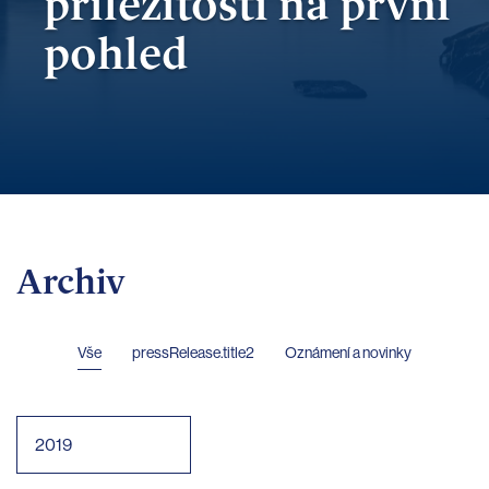
příležitosti
na první
pohled
Archiv
Vše
pressRelease.title2
Oznámení a novinky
2019