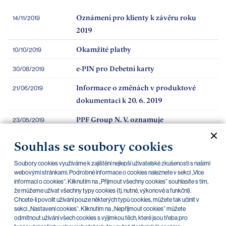
Oznámení pro klienty k závěru roku
14/11/2019
2019
Okamžité platby
10/10/2019
e-PIN pro Debetní karty
30/08/2019
Informace o změnách v produktové
21/06/2019
dokumentaci k 20. 6. 2019
PPF Group N. V. oznamuje
23/05/2019
konsolidované, auditorem ověřené
Souhlas se soubory cookies
finanční výsledky k 31. 12. 2018 podle
IFRS
Soubory cookies využíváme k zajištění nejlepší uživatelské zkušenosti s našimi
webovými stránkami. Podrobné informace o cookies naleznete v sekci „Více
PPF banka zveřejnila hospodářské
09/05/2019
informací o cookies“. Kliknutím na „Přijmout všechny cookies“ souhlasíte s tím,
výsledky za rok 2018
že můžeme užívat všechny typy cookies (tj. nutné, výkonové a funkční).
Chcete-li povolit užívání pouze některých typů cookies, můžete tak učinit v
UPOZORNĚNÍ - podvodné maily
13/02/2019
sekci „Nastavení cookies“. Kliknutím na „Nepříjmout cookies“ můžete
odmítnout užívání všech cookies s výjimkou těch, které jsou třeba pro