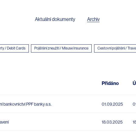
Aktuální dokumenty
Archiv
rty / Debit Cards
Pojištění zneužití / Misuse Insurance
Cestovní pojištění / Trave
Přidáno
Ú
ní bankovnictví PPF banky a.s.
01.09.2025
0
avení
18.03.2025
1