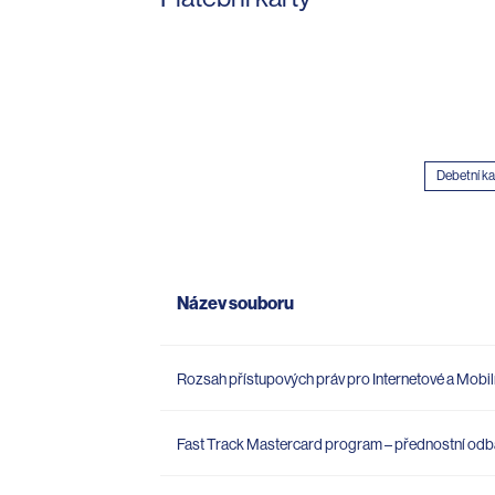
Debetní ka
Název souboru
Rozsah přístupových práv pro Internetové a Mobil
Fast Track Mastercard program – přednostní odb