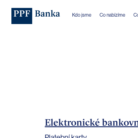
Jazyk webu byl změněn na češtinu
Kdo jsme
Co nabízíme
C
Elektronické bankovni
Platební karty