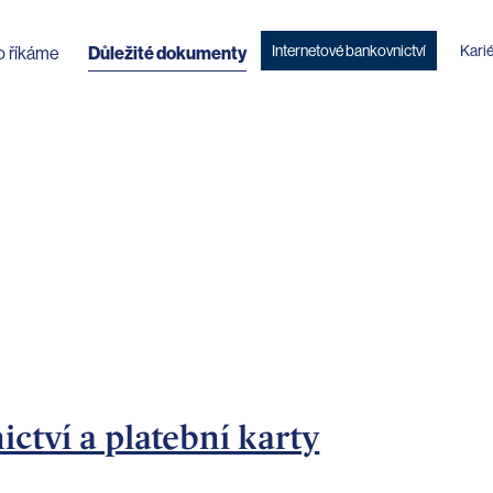
Internetové bankovnictví
Kari
o říkáme
Důležité dokumenty
ctví a platební karty