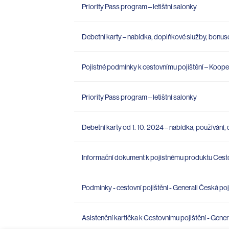
Priority Pass program – letištní salonky
Debetní karty – nabídka, doplňkové služby, bonu
Pojistné podmínky k cestovnímu pojištění – Koope
Priority Pass program – letištní salonky
Debetní karty od 1. 10. 2024 – nabídka, používán
Informační dokument k pojistnému produktu Cestov
Podmínky - cestovní pojištění - Generali Česká po
Asistenční kartička k Cestovnímu pojištění - Gene