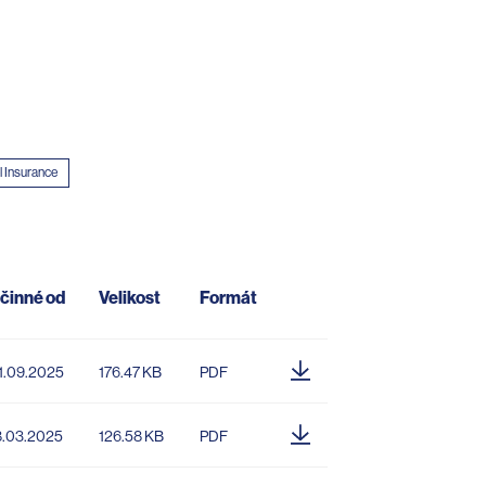
l Insurance
činné od
Velikost
Formát
1.09.2025
176.47 KB
PDF
8.03.2025
126.58 KB
PDF