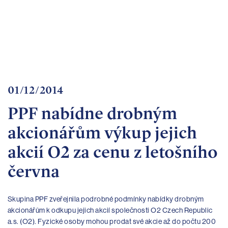
Important
documents
Internet
banking
Careers
Contacts
01/12/2014
PPF nabídne drobným
akcionářům výkup jejich
akcií O2 za cenu z letošního
června
Skupina PPF zveřejnila podrobné podmínky nabídky drobným
akcionářům k odkupu jejich akcií společnosti O2 Czech Republic
a.s. (O2). Fyzické osoby mohou prodat své akcie až do počtu 200