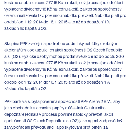
kusů na osobu za cenu 277,15 Kč na akcii, což je cena (po odečtení
vyplacené dividendy 18 Kč na jednu akcii), za kterou společnost v
červnu realizovala tzv. povinnou nabídku převzetí. Nabídka platí pro
období od 1. 12. 2014 do 16. 1. 2015 a to až do dosažení 1 %
základního kapitálu O2.
Skupina PPF zveřejnila podrobné podmínky nabídky drobným
akcionářům k odkupu jejich akcií společnosti O2 Czech Republic
a.s. (O2). Fyzické osoby mohou prodat své akcie až do počtu 200
kusů na osobu za cenu 277,15 Kč na akcii, což je cena (po odečtení
vyplacené dividendy 18 Kč na jednu akcii), za kterou společnost v
červnu realizovala tzv. povinnou nabídku převzetí. Nabídka platí pro
období od 1. 12. 2014 do 16. 1. 2015 a to až do dosažení 1 %
základního kapitálu O2.
PPF banka a.s. byla pověřena společností PPF Arena 2 B.V., aby
jako obchodník s cennými papíry a účastník Centrálního
depozitáře jednala v procesu povinné nabídky převzetí akcií
společnosti O2 Czech Republic a.s. (O2) jako agent zodpovědný
za vypořádání převodů akcií a poskytování protiplnění za