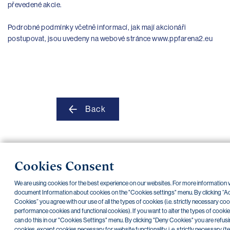
převedené akcie.
Podrobné podmínky včetně informací, jak mají akcionáři
postupovat, jsou uvedeny na webové stránce www.ppfarena2.eu
Back
Cookies Consent
NONSTOP payment card cancellation (+420) 222 244 266
We are using cookies for the best experience on our websites. For more information v
NONSTOP internet banking cancellation (+420) 224 175 901
document Information about cookies on the "Cookies settings" menu. By clicking “Ac
Cookies” you agree with our use of all the types of cookies (i.e. strictly necessary coo
Transparent accounts
|
Third-party apps
|
Client API
|
Sitemap
|
Terms of use
|
Cookies
performance cookies and functional cookies). If you want to alter the types of cookie
Copyright © 2026 PPF banka a. s.
can do this in our "Cookies Settings" menu. By clicking "Deny Cookies" you are refusin
cookies, except cookies necessary for website functionality, i. e. strictly necessary (t