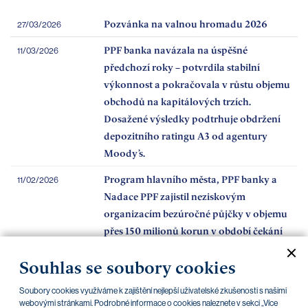
Pozvánka na valnou hromadu 2026
27/03/2026
PPF banka navázala na úspěšné
11/03/2026
předchozí roky – potvrdila stabilní
výkonnost a pokračovala v růstu objemu
obchodů na kapitálových trzích.
Dosažené výsledky podtrhuje obdržení
depozitního ratingu A3 od agentury
Moody’s.
Program hlavního města, PPF banky a
11/02/2026
Nadace PPF zajistil neziskovým
organizacím bezúročné půjčky v objemu
přes 150 milionů korun v období čekání
na dotace
Souhlas se soubory cookies
Jsme nejlepším primárním dealerem za
16/01/2026
rok 2025
Soubory cookies využíváme k zajištění nejlepší uživatelské zkušenosti s našimi
webovými stránkami. Podrobné informace o cookies naleznete v sekci „Více