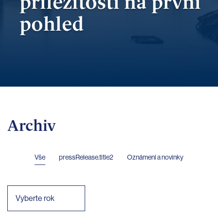
příležitosti
na první
pohled
Archiv
Vše
pressRelease.title2
Oznámení a novinky
Vyberte rok