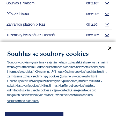
Souhlas s inkasem
08.12.2011
Příkaz k inkasu
08.12.2011
Zahraniční platební příkaz
08.12.2011
Tuzemský trvalý příkaz k úhradě
08.12.2011
Tuzemský hromadný příkaz k úhradě
08.12.2011
Souhlas se soubory cookies
Tuzemský příkaz k úhradě
08.12.2011
Soubory cookies využíváme k zajištění nejlepší uživatelské zkušenosti s našimi
Příkaz k úhradě v cizí měně v rámci banky
webovými stránkami. Podrobné informace o cookies naleznete v sekci „Více
08.12.2011
informací o cookies“. Kliknutím na „Přijmout všechny cookies“ souhlasíte s tím,
že můžeme užívat všechny typy cookies (tj. nutné, výkonové a funkční).
Chcete-li povolit užívání pouze některých typů cookies, můžete tak učinit v
sekci „Nastavení cookies“. Kliknutím na „Nepříjmout cookies“ můžete
odmítnout užívání všech cookies s výjimkou těch, které jsou třeba pro
«
»
3
1
2
4
fungování našich webových stránek, tzv. nutné (technické) cookies.
Více informací o cookies