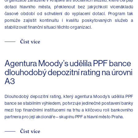
organizace zařazené v Krajské síti sociálních služeb, které čerpají
dotaci hlavního města, překlenout bez jakýchkoli vícenákladů
časové období od schválení do vyplacení dotací. Program tak
pomůže zajistit kontinuitu i kvalitu poskytovaných služeb a
stabilizovat finanční situaci těchto organizací.
Číst více
Agentura Moody’s udělila PPF bance
dlouhodobý depozitní rating na úrovni
A3
Dlouhodobý depozitní rating, který agentura Moody’s udělila PPF
bance se stabilním výhledem, potvrzuje jedinečné postavení banky
mezi top finančními institucemi na trhu a klíčovou roli bankovního
partnera pro její akcionáře – skupinu PPF a hlavní město Praha.
Číst více