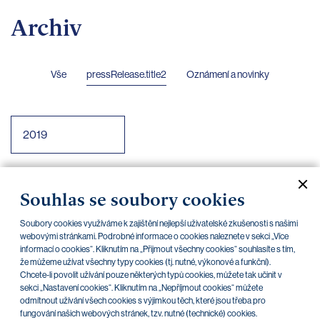
Archiv
Vše
pressRelease.title2
Oznámení a novinky
2019
PPF Group N. V. oznamuje
23/05/2019
Souhlas se soubory cookies
konsolidované, auditorem ověřené
finanční výsledky k 31. 12. 2018 podle
Soubory cookies využíváme k zajištění nejlepší uživatelské zkušenosti s našimi
webovými stránkami. Podrobné informace o cookies naleznete v sekci „Více
IFRS
informací o cookies“. Kliknutím na „Přijmout všechny cookies“ souhlasíte s tím,
že můžeme užívat všechny typy cookies (tj. nutné, výkonové a funkční).
PPF banka zveřejnila hospodářské
09/05/2019
Chcete-li povolit užívání pouze některých typů cookies, můžete tak učinit v
výsledky za rok 2018
sekci „Nastavení cookies“. Kliknutím na „Nepříjmout cookies“ můžete
odmítnout užívání všech cookies s výjimkou těch, které jsou třeba pro
fungování našich webových stránek, tzv. nutné (technické) cookies.