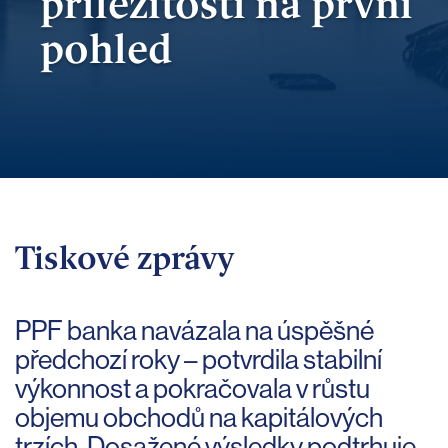
příležitosti
na první
pohled
Tiskové zprávy
PPF banka navázala na úspěšné
předchozí roky – potvrdila stabilní
výkonnost a pokračovala v růstu
objemu obchodů na kapitálových
trzích. Dosažené výsledky podtrhuje