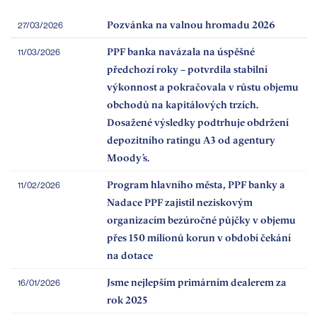
Pozvánka na valnou hromadu 2026
27/03/2026
PPF banka navázala na úspěšné
11/03/2026
předchozí roky – potvrdila stabilní
výkonnost a pokračovala v růstu objemu
obchodů na kapitálových trzích.
Dosažené výsledky podtrhuje obdržení
depozitního ratingu A3 od agentury
Moody’s.
Program hlavního města, PPF banky a
11/02/2026
Nadace PPF zajistil neziskovým
organizacím bezúročné půjčky v objemu
přes 150 milionů korun v období čekání
na dotace
Jsme nejlepším primárním dealerem za
16/01/2026
rok 2025