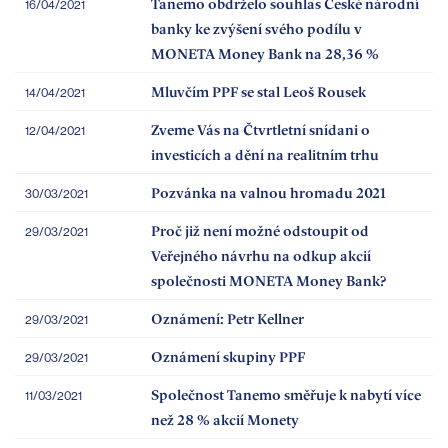
Tanemo obdrželo souhlas České národní
16/04/2021
banky ke zvýšení svého podílu v
MONETA Money Bank na 28,36 %
Mluvčím PPF se stal Leoš Rousek
14/04/2021
Zveme Vás na Čtvrtletní snídani o
12/04/2021
investicích a dění na realitním trhu
Pozvánka na valnou hromadu 2021
30/03/2021
Proč již není možné odstoupit od
29/03/2021
Veřejného návrhu na odkup akcií
společnosti MONETA Money Bank?
Oznámení: Petr Kellner
29/03/2021
Oznámení skupiny PPF
29/03/2021
Společnost Tanemo směřuje k nabytí více
11/03/2021
než 28 % akcií Monety