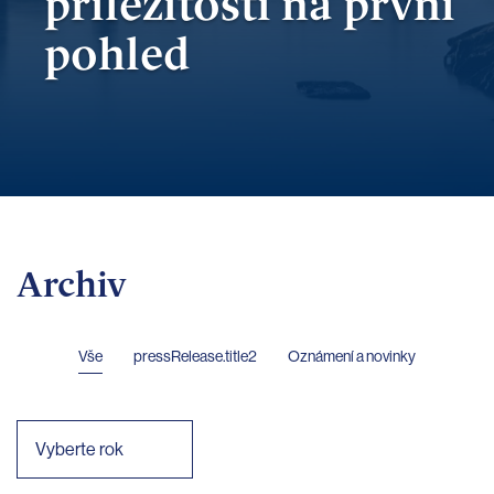
příležitosti
na první
pohled
Archiv
Vše
pressRelease.title2
Oznámení a novinky
Vyberte rok