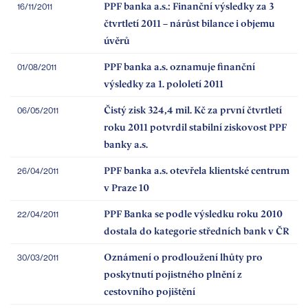
PPF banka a.s.: Finanční výsledky za 3
16/11/2011
čtvrtletí 2011 – nárůst bilance i objemu
úvěrů
PPF banka a.s. oznamuje finanční
01/08/2011
výsledky za 1. pololetí 2011
Čistý zisk 324,4 mil. Kč za první čtvrtletí
06/05/2011
roku 2011 potvrdil stabilní ziskovost PPF
banky a.s.
PPF banka a.s. otevřela klientské centrum
26/04/2011
v Praze 10
PPF Banka se podle výsledku roku 2010
22/04/2011
dostala do kategorie středních bank v ČR
Oznámení o prodloužení lhůty pro
30/03/2011
poskytnutí pojistného plnění z
cestovního pojištění