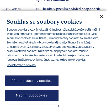
PPF banka v prvním pololetí hospodařila
26/04/2010
se ziskem 179,9 milionů Kč
Souhlas se soubory cookies
PPF banka dosáhla v prvním čtvrtletí zisk
26/04/2010
112,4 milionů Kč
Soubory cookies využíváme k zajištění nejlepší uživatelské zkušenosti s našimi
webovými stránkami. Podrobné informace o cookies naleznete v sekci „Více
informací o cookies“. Kliknutím na „Přijmout všechny cookies“ souhlasíte s tím,
Klientské centrum Praha - Mariánské
že můžeme užívat všechny typy cookies (tj. nutné, výkonové a funkční).
náměstí není aktuálně z technických
Chcete-li povolit užívání pouze některých typů cookies, můžete tak učinit v
důvodů k dispozici
sekci „Nastavení cookies“. Kliknutím na „Nepříjmout cookies“ můžete
odmítnout užívání všech cookies s výjimkou těch, které jsou třeba pro
fungování našich webových stránek, tzv. nutné (technické) cookies.
Více informací o cookies
Přijmout všechny cookies
Nepřijmout cookies
NONSTOP blokace platebních karet (+420) 222 244 266
NONSTOP blokace internetového bankovnictví (+420) 224 175 901